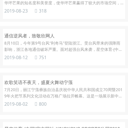
华坪芒果的知名度和美誉度，使华坪芒果赢得了较大的市场空间，
同时也使华坪芒果远销外地，意义非凡。本届芒果文化节旨在以果
2019-08-23
318
为媒、以旅会友、以节联商，加快芒果提质增效、数字转型，推动
华坪芒果实现全产业链数字信息化高质量发展。第十一届芒果文化
节为期三天，安排了“华坪芒果网络直播推介”、“华坪芒果产销对接
及招商推介会”、“喜迎新中国成立70周年芒果文
通信逆风者，致敬欣网人
8月10日，今年第9号台风“利奇马”登陆浙江。受台风带来的强降雨
影响，浙江各地通信破坏严重。面对超强台风来袭，星空体育·(中国)
官方网站-XINGKONG SPORTS欣网浙江事业部提前部署，启动应急
2019-08-12
751
抢修预案。早在8月6日就分别于宁波、台州、嘉兴成立应急抢修小
组，在确保人员人身安全的前提下，全面动员部署，各地市均安排
至少3个施工组全天候抢修，做最充分准备，向最好处努力，坚决打
好防台防汛通信保卫战。浙江·宁波 因清源溪水流过大，
欢歌笑语不夜天，盛夏火舞动宁蒗
7月20日，丽江宁蒗彝族自治县庆祝中华人民共和国成立70周暨201
9年火把节系列文化活动在万格广场拉开帷幕。这是一场展示新中国
成立70周年以来小凉山历史巨变和各族儿女精神风貌的盛会，人们
2019-08-02
800
从四面八方赶来，为之庆祝喝彩。 本次丽江宁蒗县火把节为期一
周，现场不仅有精彩绝伦的歌舞盛宴，更有百闻不如一见的传统文
化竞赛。这意味着保障场地多样化，主要涉及万格广场、文体中
心、赛马场、灯光