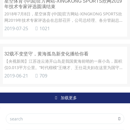
星空体育·(中国)官方网站-XINGKONG SPORTS欣网2019
年技术专家评选圆满结束
2018年7月8日，星空体育·(中国)官方网站-XINGKONG SPORTS欣
网2019年技术专家评选会在总部召开，公司总经理、各分管副总经
理、运营中心负责人、人力资源部负责人、培训部负责人参加现场
2019-07-25
1021
评审。经过专业阐述、现场答辩、评委评分、成果补充等环节，最
终报总经理办公会审批，评选结果如下：姓名技术专家等级王建武
综合代维专业中级陈 周管线专业中级芮素云ICT专业中级胡春江网规
网优中级马文宙5G专业后备周 浩IDC专业后备王 超ICT专业后备 现
32载不变坚守，黄海孤岛新变化播给你看
场剪
【央视新闻】江苏连云港开山岛是我国黄海前哨的一座小岛，面积
仅0.013平方公里。“时代楷模”王继才、王仕花夫妇在这里为国守岛3
2年。近日，央视新闻记者通过直播方式，带大家一起走进开山岛，
2019-06-21
709
一起感受海岛生活发生的“七大变化”。 开山岛距离陆地12海里，是
一座名副其实的“孤岛”。据了解，岛上原本只有部分区域覆盖信号，
近海覆盖十分不好，难以满足直播传输的要求。想要完成岛上直
加载更多
播，首先就要解决信号