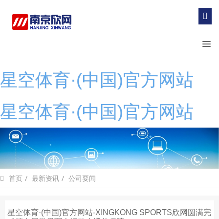
星空体育·(中国)官方网站
星空体育·(中国)官方网站
最新资讯
公司要闻
首页
星空体育·(中国)官方网站-XINGKONG SPORTS欣网圆满完