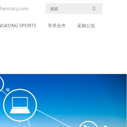
pharmacy.com
GKONG SPORTS
寻求合作
采购公告