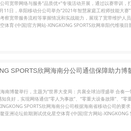
公司宽带网络与服务“品质优+”专项活动开展，通过以赛带训，
月11日，阜阳移动分公司举办“2021年智慧家庭工程师技能大赛
考察宽带服务流程等掌握情况和实战能力，展现了宽带维护人员
·(中国)官方网站-XINGKONG SPORTS欣网阜阳代维项目
KONG SPORTS欣网海南分公司通信保障助力博
日在海南博鳌举行，主题为“世界大变局：共襄全球治理盛举 合奏一
知良好，实现网络通信“零人为事故”、“零重大设备故障”、“零
XINGKONG SPORTS欣网海南分公司根据海南省移动公司的要
论坛前期测试优化星空体育·(中国)官方网站-XINGKONG S