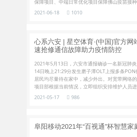
保障项目、中端日常优化项目保障佛山疫苗接种点
2021-06-18
1010
心系六安 | 星空体育·(中国)官方网
速抢修通信故障助力疫情防控
2021年5月13日，六安市通报确诊一名新冠肺炎
14日晚上21:29分发生磨子潭OLT上报多条
居民均尽量待在家中，减少外出。对宽带网络的
项目部根据当前情况，立即组织安排维护人员进行
2021-05-17
986
阜阳移动2021年“百视通”杯智慧