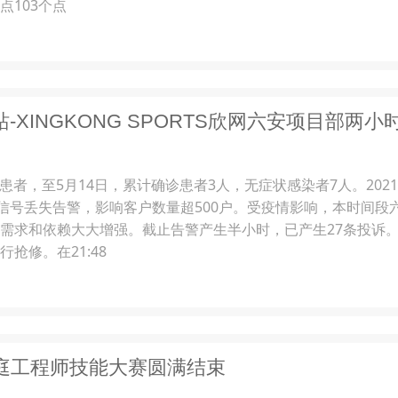
103个点
站-XINGKONG SPORTS欣网六安项目部两小
患者，至5月14日，累计确诊患者3人，无症状感染者7人。2021
PON信号丢失告警，影响客户数量超500户。受疫情影响，本时间段
需求和依赖大大增强。截止告警产生半小时，已产生27条投诉
抢修。在21:48
家庭工程师技能大赛圆满结束