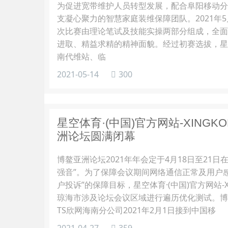
为促进宽带维护人员转型发展，配合阜阳移动分
支凝心聚力的智慧家庭装维保障团队。2021年5
次比赛由理论笔试及技能实操两部分组成，全面
进取、精益求精的精神面貌。经过初赛选拔，星空体育
南代维站、临
2021-05-14
300
星空体育·(中国)官方网站-XING
洲论坛圆满闭幕
博鳌亚洲论坛2021年年会定于4月18日至21
强音”。为了保障会议期间网络通信正常及用户感
户投诉”的保障目标，星空体育·(中国)官方网站-
琼海市涉及论坛会议区域进行遍历优化测试。博鳌亚洲
TS欣网海南分公司2021年2月1日接到中国移