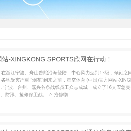
站-XINGKONG SPORTS欣网在行动！
花”，在浙江宁波、舟山普陀沿海登陆，中心风力达到13级，倾刻之
各地受灾严重 “烟花”到来之前，星空体育·(中国)官方网站-XING
以待，宁波、台州、嘉兴各条战线员工众志成城，成立了16支应急
、防汛、抢修保卫战。 △ 抢修物