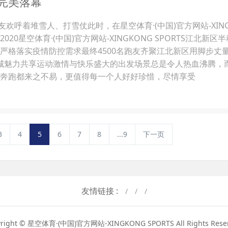
完美落幕
欢呼着堆雪人、打雪仗此时，在星空体育·(中国)官方网站-XING
020星空体育·(中国)官方网站-XINGKONG SPORTS江北新区
严格落实疫情防控需求最终4500名跑友齐聚江北新区用脚步丈
RTS新主城魅力共享运动激情与快乐盛大的出发场景总是令人热血沸腾，
奔跑都来之不易，更值得每一个人好好珍惜，尽情享受
3
4
5
6
7
8
...9
下一页
友情链接 :
yright © 星空体育·(中国)官方网站-XINGKONG SPORTS All Rights Reser