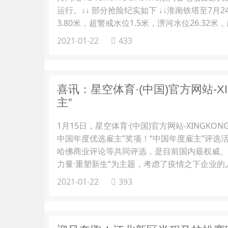
运行。↓↓ 部分抢险纪实如下 ↓↓淮南铁塔至7月2
3.80米，超警戒水位1.5米，淠河水位26.32
2021-01-22
433
喜讯：星空体育·(中国)官方网站-XI
主”
1月15日，星空体育·(中国)官方网站-XINGKON
中国年度优选雇主”奖项！“中国年度雇主”评
哈佛商业评论等共同评选，是目前国内最权威、
力量·重塑新生”为主题，考虑了疫情之下企业
2021-01-22
393