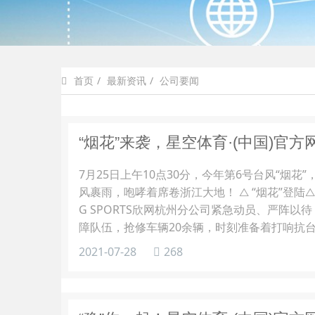
最新资讯
公司要闻
首页
“烟花”来袭，星空体育·(中国)官方网
7月25日上午10点30分，今年第6号台风“烟
风裹雨，咆哮着席卷浙江大地！ △ “烟花”登陆△ 
G SPORTS欣网杭州分公司紧急动员、严阵
障队伍，抢修车辆20余辆，时刻准备着打响抗台
2021-07-28
268