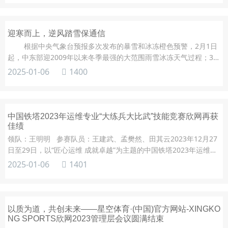
《思考，快与慢》11、《见识》2、《时势》4、《把信送给加西
亚》6、《做从容的父母》8、《思考的技术》10、《林清玄散文
集》12、《人间信》13、《麦肯锡问题分析与解决技巧》二、读后
迎寒而上，逆风踏雪保通信
感分享欣网人
根据中央气象台预报多次发布的暴雪和冰冻橙色预警，2月1日
起，中东部迎2009年以来冬季最强的大范围雨雪冰冻天气过程；3-5
日将进入本轮雨雪冰冻天气最强时段，河南南部、湖北大部、安徽
2025-01-06
1400
中北部、江苏中部、湖南北部、重庆东部、贵州北部等地的部分地
区有大到暴雪；贵州东部、湖南北部、湖北东南部、安徽北部等地
出现冻雨；为做好灾害防范应对和通信保障工作，各省
中国铁塔2023年运维专业“大练兵大比武”技能竞赛欣网再获
佳绩
领队：王明明 参赛队员：王建武、孟樊然、田其云2023年12月27
日至29日，以“匠心运维 成就卓越”为主题的中国铁塔2023年运维专
业“大比武大练兵”全国技能竞赛在广东江门隆重举行。来自全国31个
2025-01-06
1401
省（区、市）分公司、52家代维单位、124支参赛队伍、500多位参
赛选手同台竞技、激烈角逐。本次竞赛从各省省内初赛选拔到全国
决赛圆满闭幕共历时四个月，来自全国31个省（市、自治区
以质为道，共创未来——星空体育·(中国)官方网站-XINGKO
NG SPORTS欣网2023管理层会议圆满结束