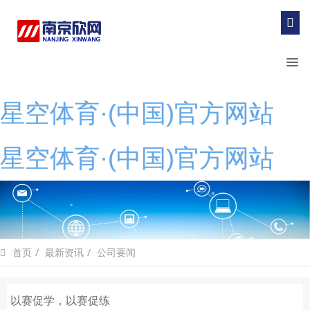
星空体育·(中国)官方网站
星空体育·(中国)官方网站
最新资讯
公司要闻
首页
以赛促学，以赛促练