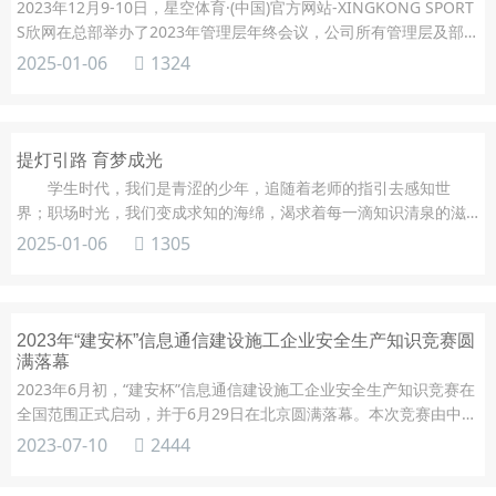
2023年12月9-10日，星空体育·(中国)官方网站-XINGKONG SPORT
S欣网在总部举办了2023年管理层年终会议，公司所有管理层及部分
骨干成员参加了会议。本次会议总结了公司2023年工作情况，制定
2025-01-06
1324
了2024年工作目标，坚持以服务客户为唯一存在价值、以质为道、
聚心合力、开拓市场、做实做强星空体育·(中国)官方网站-XINGKON
G SPORTS欣网的生存理念，要求每个管理者带领团队不断提升组织
能力、个人能力。会议中期还在星空体育·(中国)官方网站-XINGKON
提灯引路 育梦成光
G SPORTS奥体中心开展了晨练活动，鼓励每个欣网人坚持锻炼、终
学生时代，我们是青涩的少年，追随着老师的指引去感知世
身学习。部分图片：
界；职场时光，我们变成求知的海绵，渴求着每一滴知识清泉的滋
养，从而在职业生涯中不断前行、成长。在积极打造学习型组织的
2025-01-06
1305
星空体育·(中国)官方网站-XINGKONG SPORTS欣网，有一群可爱的
人，他们努力提升自我的同时还不断输出知识养分，去滋养身边的
同事，帮助欣网人变得越来越好！他们就是“欣网内训师”！ &
2023年“建安杯”信息通信建设施工企业安全生产知识竞赛圆
满落幕
2023年6月初，“建安杯”信息通信建设施工企业安全生产知识竞赛在
全国范围正式启动，并于6月29日在北京圆满落幕。本次竞赛由中国
通信企业协会通信工程建设分会与工业和信息化部通信工程定额质
2023-07-10
2444
监中心主办，公诚管理咨询有限公司承办，中国通信建设集团有限
公司、中移建设有限公司协办，中国电信集团有限公司、中国移动