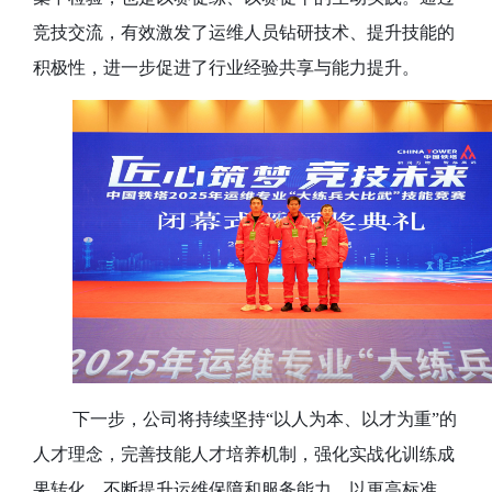
竞技交流，有效激发了运维人员钻研技术、提升技能的
积极性，进一步促进了行业经验共享与能力提升。
下一步，公司将持续坚持
“以人为本、以才为重”的
人才理念，完善技能人才培养机制，强化实战化训练成
果转化，不断提升运维保障和服务能力，以更高标准、