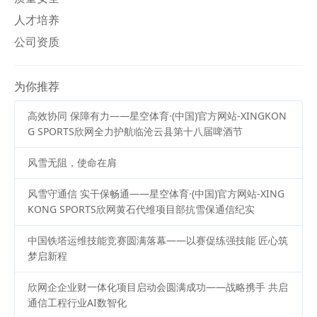
人才培养
公司资质
为你推荐
高效协同 保障有力——星空体育·(中国)官方网站-XINGKON
G SPORTS欣网全力护航临沧云县第十八届啤酒节
风雪无阻，使命在肩
风雪守通信 实干保畅通——星空体育·(中国)官方网站-XING
KONG SPORTS欣网黄石代维项目部抗雪保通信纪实
中国铁塔运维技能竞赛圆满落幕——以赛促练强技能 匠心筑
梦启新程
欣网企企业财一体化项目启动会圆满成功——战略携手 共启
通信工程行业AI数智化