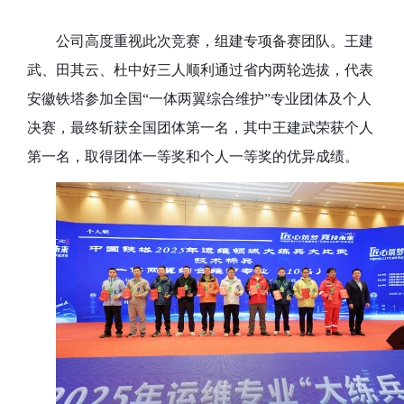
公司高度重视此次竞赛，组建专项备赛团队。王建
武、田其云、杜中好三人顺利通过省内两轮选拔，代表
安徽铁塔参加全国
“一体两翼综合维护”专业团体及个人
决赛，最终斩获全国团体第一名，其中王建武荣获个人
第一名，取得团体一等奖和个人一等奖的优异成绩。