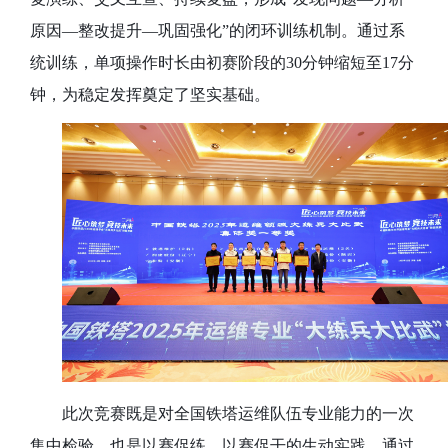
原因—整改提升—巩固强化”的闭环训练机制。通过系
统训练，单项操作时长由初赛阶段的30分钟缩短至17分
钟，为稳定发挥奠定了坚实基础。
此次竞赛既是对全国铁塔运维队伍专业能力的一次
集中检验，也是以赛促练、以赛促干的生动实践。通过