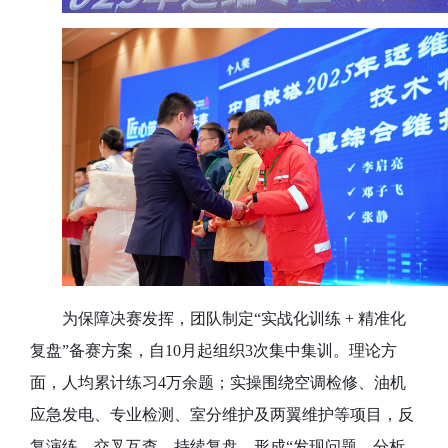
为保障决赛发挥，团队制定
“实战化训练 + 精准化
复盘”备赛方案，自10月起组织3次集中集训。理论方
面，人均累计练习4万余题；实操围绕空调检修、油机
应急发电、专业检测、室分维护及两翼维护等项目，反
复演练、交叉互查、持续复盘，形成“发现问题—分析