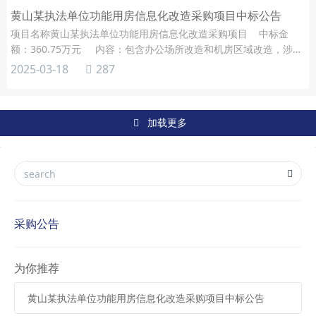
黄山某执法单位功能用房信息化改造采购项目中标公告
项目名称黄山某执法单位功能用房信息化改造采购项目 中标金
额：360.75万元 内容：包含办公场所改造和机房区域改造，涉及
气体消防和动环监控系统安装集成及管理系统平台搭建等内容。中
2025-03-18
287
标单位：中国移动通信集团安徽有限公司黄山分公司
加载更多
采购公告
为你推荐
黄山某执法单位功能用房信息化改造采购项目中标公告