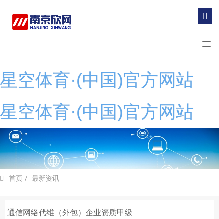
星空体育·(中国)官方网站
星空体育·(中国)官方网站
最新资讯
首页
通信网络代维（外包）企业资质甲级