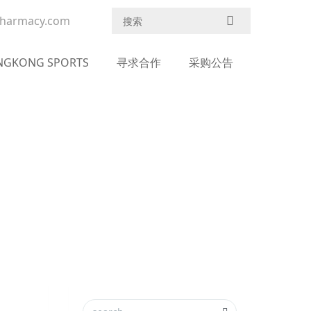
pharmacy.com
GKONG SPORTS
寻求合作
采购公告