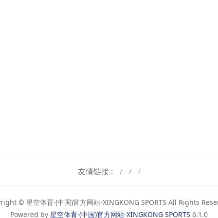
友情链接 :
yright © 星空体育·(中国)官方网站-XINGKONG SPORTS All Rights Reser
Powered by
星空体育·(中国)官方网站-XINGKONG SPORTS
6.1.0