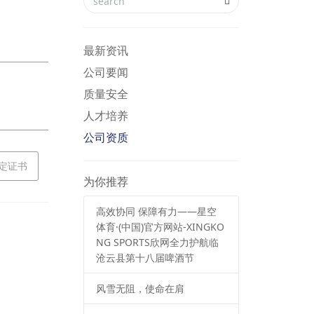
最新资讯
公司要闻
质量安全
人才培养
公司资质
鉴定证书
为你推荐
高效协同 保障有力——星空
体育·(中国)官方网站-XINGKO
NG SPORTS欣网全力护航临
沧云县第十八届啤酒节
风雪无阻，使命在肩