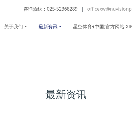
咨询热线：025-52368289
|
officexw@nuvision
关于我们
最新资讯
星空体育·(中国)官方网站-XIN
最新资讯