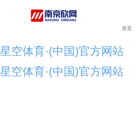
首页
星空体育·(中国)官方网站
星空体育·(中国)官方网站