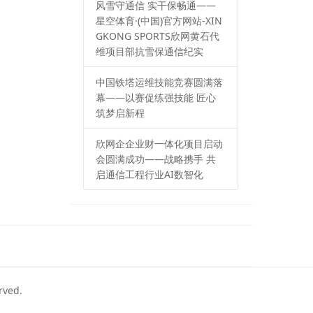
风雪守通信 实干保畅通——
星空体育·(中国)官方网站-XIN
GKONG SPORTS欣网黄石代
维项目部抗雪保通信纪实
中国铁塔运维技能竞赛圆满落
幕——以赛促练强技能 匠心
筑梦启新程
欣网企企业财一体化项目启动
会圆满成功——战略携手 共
启通信工程行业AI数智化
ved.