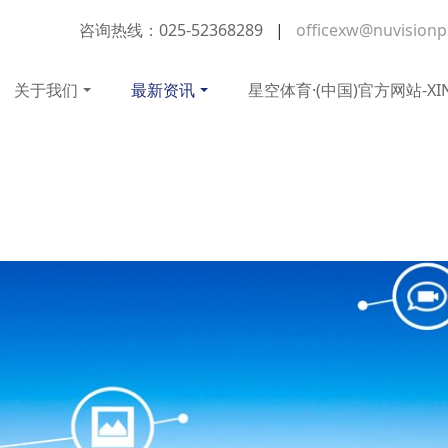
咨询热线：025-52368289
|
officexw@nuvision
关于我们
最新资讯
星空体育·(中国)官方网站-XIN