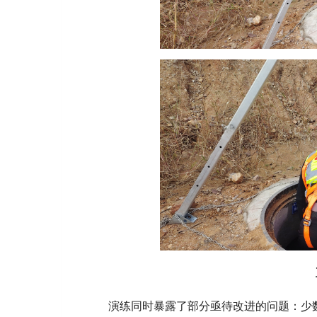
演练同时暴露了部分亟待改进的问题：少