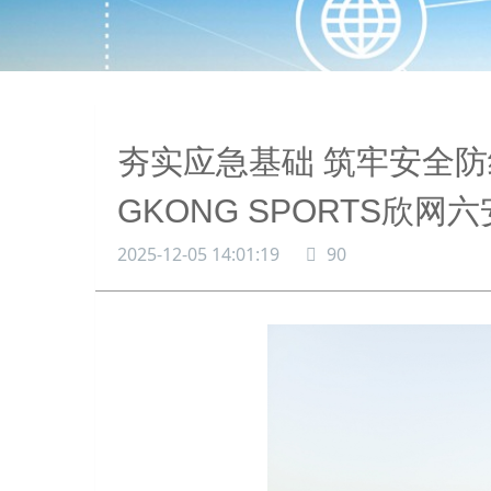
夯实应急基础 筑牢安全防线
GKONG SPORTS欣
2025-12-05 14:01:19
90