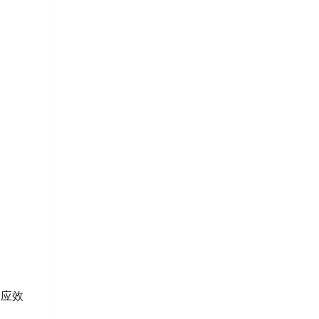
。
响应效