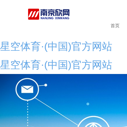
首页
星空体育·(中国)官方网站
星空体育·(中国)官方网站