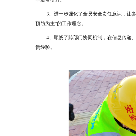
3、
进一步强化了全员安全责任意识，让
预防为主”的工作理念。
4、
顺畅了跨部门协同机制，在信息传递
贵经验。