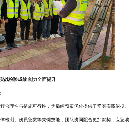
实战检验成效
能力全面提升
；
流程合理性与措施可行性，为后续预案优化提供了坚实实践依据
气体检测、伤员急救等关键技能，团队协同配合更加默契，应急