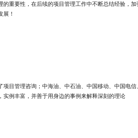
理的重要性，在后续的项目管理工作中不断总结经验，加
发展！
了项目管理咨询；中海油、中石油、中国移动、中国电信
，实例丰富，并善于用身边的事例来解释深刻的理论