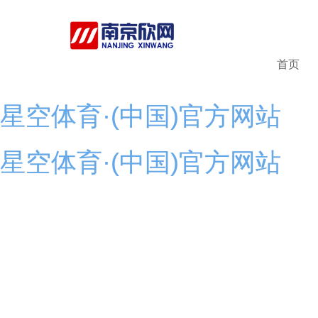
首页
星空体育·(中国)官方网站
星空体育·(中国)官方网站