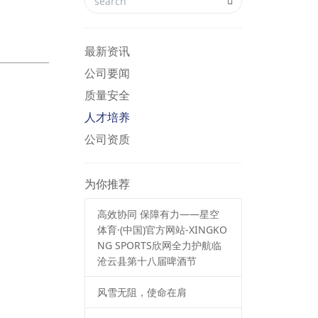
最新资讯
公司要闻
质量安全
人才培养
公司资质
为你推荐
高效协同 保障有力——星空
体育·(中国)官方网站-XINGKO
NG SPORTS欣网全力护航临
沧云县第十八届啤酒节
风雪无阻，使命在肩