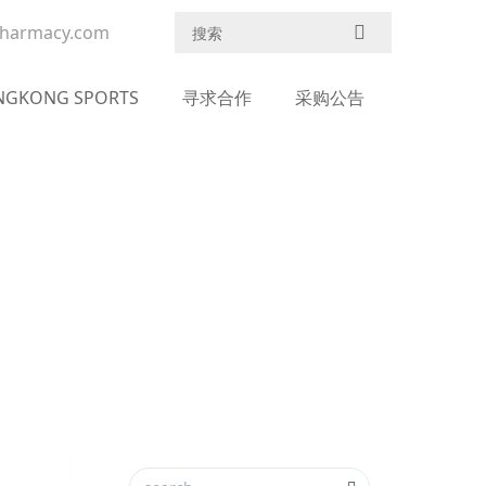
pharmacy.com
GKONG SPORTS
寻求合作
采购公告